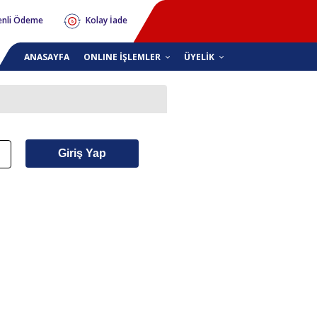
nli Ödeme
Kolay İade
ANASAYFA
ONLINE İŞLEMLER
ÜYELİK
Giriş Yap